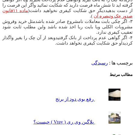
د تا شش ماه فرصت دارید که شکایت نمائید واگر این فرصت را
بدهیددیگر حق شکایت کیفری نخواهید داشت(
ماده ۱۱قانون
 وتبصره آن
).
چکی بابت معاملات نامشروع صادر شده باشدمثل خرید وفروش
 الکلی ویا بایت ربا اخذ شده باشد واین مطلب ثابت شود
فری ندارد.
گواهی عدم پرداخت از بانک گرفتیدوبعد از آن چک را بغیر واگذار
حق شکایت کیفری نخواهد داشت.
ا :
رسیدگی
تبط
رفع بوی دود از برنج
پلاگین وی ری ( Vray ) چیست؟