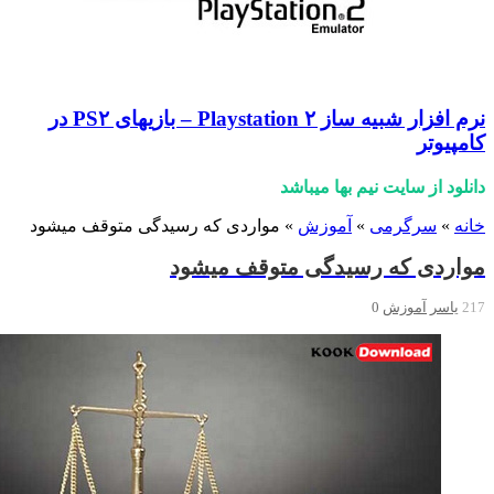
نرم افزار شبیه ساز Playstation ۲ – بازیهای PS۲ در
ر
 سایت نیم بها میباشد
رگرمی
»
آموزش
»
مواردی که رسیدگی متوقف میشود
 که رسیدگی متوقف میشود
آموزش
0