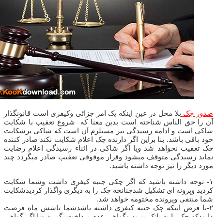
ک
بلا محل در عین اینکه یک امر جزائی وکیفری است قانونگذار
ق الناس شناخته است بدین معنا که شروع تعقیب با شکایت
ت و ادامه رسیدگی نیز مستلزم آن است که شاکی برشکایت
 باشد. بنا براین اگر دارنده چک اعلام شکایت نکند صادر کننده
 نخواهد شد ویا اگر شاکی در اثناء رسیدگی اعلام رضایت
یدگی متوقف میشود وقرار موقوفی تعقیب صادر میگردد چند
 را نیز توجه داشته باشید.
ه داشته باشید که اگر چکی جنبه کیفری داشت وشما شکایت
رونه ای تشکیل شدچنانچه چک را به دیگری واگذار کردیدشکایت
ی وپرونده مختومه خواهد شد.
رض اینکه چک جنبه کیفری داشته باشدشما تاشش ماه فرصت
چک را به بانک ببرید وگواهی عدم پرداخت بگیرید ویا اگر گواهی