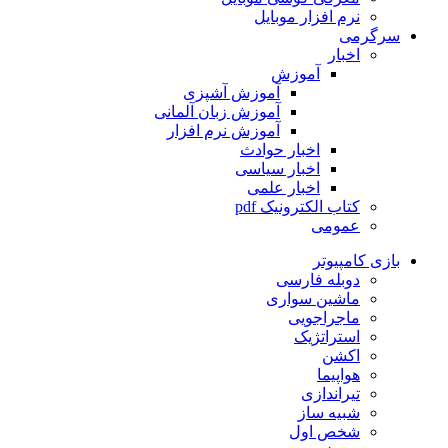
نرم افزار موبایل
گرمی
اخبار
آموزش
آموزش آشپزی
آموزش زبان آلمانی
آموزش نرم افزار
اخبار حوادث
اخبار سیاسی
اخبار علمی
کتاب الکترونیک pdf
عمومی
زی کامپیوتر
دوبله فارسی
ماشین سواری
ماجراجویی
استراتژیک
اکشن
هواپیما
تیراندازی
شبیه ساز
شخص اول