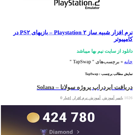
نرم افزار شبیه ساز Playstation ۲ – بازیهای PS۲ در
کامپیوتر
دانلود از سایت نیم بها میباشد
خانه
»
برچسب‌های " TapSwap "
نمایش مطالب برچسب :
TapSwap
دریافت ایردراپ پروژه سولانا – Solana
1026
یاسر
آموزش
,
آموزش نرم افزار
,
اخبار
0