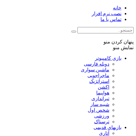
خانه
نصب نرم افزار
تماس با ما
پنهان کردن منو
نمایش منو
بازی کامپیوتر
دوبله فارسی
ماشین سواری
ماجراجویی
استراتژیک
اکشن
هواپیما
تیراندازی
شبیه ساز
شخص اول
ورزشی
ترسناک
بازیهای قدیمی
آتاری