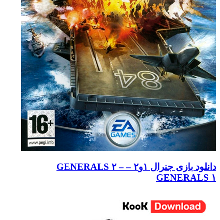
دانلود بازی جنرال ۱و۲ – GENERALS ۲ –
GENERALS ۱