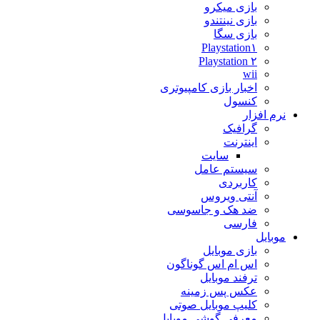
بازی میکرو
بازی نینتندو
بازی سگا
Playstation۱
Playstation ۲
wii
اخبار بازی کامپیوتری
کنسول
نرم افزار
گرافیک
اینترنت
سایت
سیستم عامل
کاربردی
آنتی ویروس
ضد هک و جاسوسی
فارسی
موبایل
بازی موبایل
اس ام اس گوناگون
ترفند موبایل
عکس پس زمینه
کلیپ موبایل صوتی
معرفی گوشی موبایل