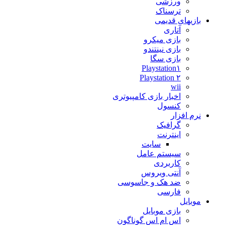
ورزشی
ترسناک
بازیهای قدیمی
آتاری
بازی میکرو
بازی نینتندو
بازی سگا
Playstation۱
Playstation ۲
wii
اخبار بازی کامپیوتری
کنسول
نرم افزار
گرافیک
اینترنت
سایت
سیستم عامل
کاربردی
آنتی ویروس
ضد هک و جاسوسی
فارسی
موبایل
بازی موبایل
اس ام اس گوناگون