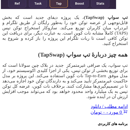
تپ سواپ (TapSwap)
، یک پروژه دیفای جدید است که بخش
قابل‌توجهی از عرضه توکن خود را به‌طور رایگان از طریق تلگرام و
ایردراپ میان کاربران توزیع می‌کند. سازوکار استخراج توکن تپس
(TAPS) کاملاً مشابه نات کوین است. به عبارت دیگر، برای دریافت این
توکن کافی است تا ربات تلگرام این پروژه را باز کرده و شروع به
استخراج کنید.
همه چیز دربارهٔ تپ سواپ (TapSwap)
تپ سواپ، یک صرافی غیرمتمرکز
جدید در بلاک چین سولانا است که
برای توزیع بخشی از توکن تپس، یکی از اجزا کلیدی اکوسیستم خود، از
مدل موفق Tap-to-Earn نات کوین استفاده می‌کند. این پروژه بر مدل
حاکمیت غیرمتمرکز تأیید می‌کند و به دارندگان توکن خود اجازه می‌دهد
تا در تصمیم‌گیری‌ها مشارکت کنند. برخلاف نات کوین، عرضه کل توکن
تپس به یک میلیارد واحد محدود خواهد بود که می‌تواند موجب افزایش
ارزش آن در آینده شود.
ادامه مطلب / دانلود
0 مورد
-
۰ تومان
برنامه های کاربردی