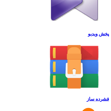
پخش ویدیو
فشرده ساز