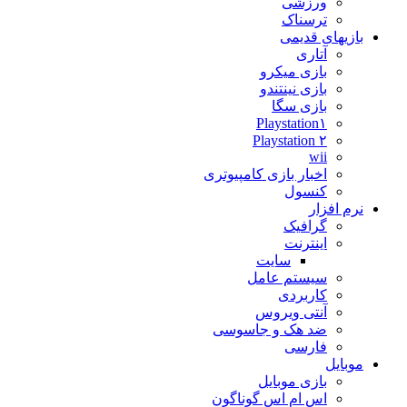
ورزشی
ترسناک
بازیهای قدیمی
آتاری
بازی میکرو
بازی نینتندو
بازی سگا
Playstation۱
Playstation ۲
wii
اخبار بازی کامپیوتری
کنسول
نرم افزار
گرافیک
اینترنت
سایت
سیستم عامل
کاربردی
آنتی ویروس
ضد هک و جاسوسی
فارسی
موبایل
بازی موبایل
اس ام اس گوناگون