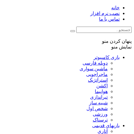
خانه
نصب نرم افزار
تماس با ما
پنهان کردن منو
نمایش منو
بازی کامپیوتر
دوبله فارسی
ماشین سواری
ماجراجویی
استراتژیک
اکشن
هواپیما
تیراندازی
شبیه ساز
شخص اول
ورزشی
ترسناک
بازیهای قدیمی
آتاری