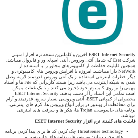
ESET Internet Security
آخرین و کاملترین نسخه نرم افزار امنیتی
شرکت Eset که شامل آنتی ویروس، آنتی اسپای ور و فایروال میباشد.
همچنین قابلیت حفاظت از کامپیوترهای مجاور را با استفاده از
NetWork دارا میباشند. امروزه با افزایش ویروس های کامپیوتری و
دیگر خطرات اینترنتی استفاده از یک آنتی ویروس قدرتمند لازمه وصل
شدن به شبکه اینترنت می باشد زیرا هستد کاربرانی که File ها و اسناد
مهمی را بر روی کامپیوتر خود ذخیره می کنند و با یک غفلت ممکن
است تمامی این اسناد را از دست بدهند. ESET Internet Security
محصولی از کمپانی ESET، آنتی ویروسی بسیار سریع، قدرتمند و آرام
برای محافظت از ویندوز در برابر انواع ویروس ها، کرم های اینترنتی،
برنامه های جاسوسی، Trojan ها، هکر ها و سرقت های اینترنتی
میباشد.
قابلیت های كليدی نرم افزار ESET Internet Security
ThreatSense technology چک کردن کد ها برای پیدا کردن برنامه
های مخرب مانند ویروس ها، برنامه های جاسوسی و ...