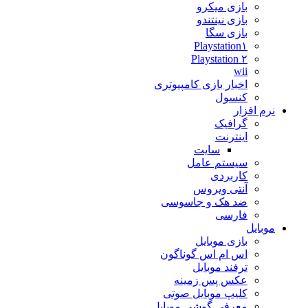
بازی میکرو
بازی نینتندو
بازی سگا
Playstation۱
Playstation ۲
wii
اخبار بازی کامپیوتری
کنسول
نرم افزار
گرافیک
اینترنت
سایت
سیستم عامل
کاربردی
آنتی ویروس
ضد هک و جاسوسی
فارسی
موبایل
بازی موبایل
اس ام اس گوناگون
ترفند موبایل
عکس پس زمینه
کلیپ موبایل صوتی
معرفی گوشی موبایل